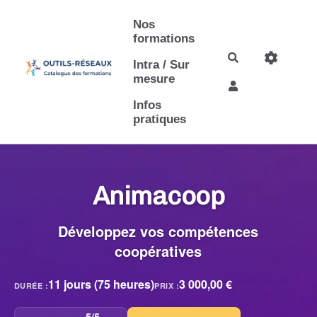
Aller au contenu principal
Nos
formations
Rechercher
Intra / Sur
mesure
Infos
pratiques
Animacoop
Développez vos compétences
coopératives
11 jours (75 heures)
3 000,00 €
DURÉE :
PRIX :
5/5