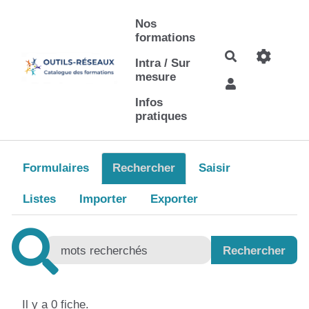
Aller au contenu principal
Nos
formations
Rechercher
Intra / Sur
mesure
Infos
pratiques
Formulaires
Rechercher
Saisir
Listes
Importer
Exporter
Il y a 0 fiche.