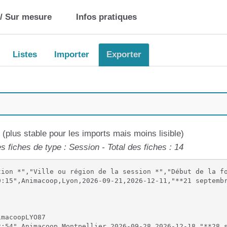
 / Sur mesure
Infos pratiques
Listes
Importer
Exporter
 (plus stable pour les imports mais moins lisible)
s fiches de type : Session - Total des fiches : 14
tion *","Ville ou région de la session *","Début de la fo
:15",Animacoop,Lyon,2026-09-21,2026-12-11,"**21 septembr
macoopLYO87

:54",Animacoop,Montpellier,2026-09-28,2026-12-18,"**28 s