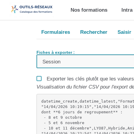
Aller au contenu principal
Nos formations
Intra
Formulaires
Rechercher
Saisir
Fiches à exporter :
Exporter les clés plutôt que les valeurs
Visualisation du fichier CSV pour l'export de
datetime_create,datetime_latest,"Forma
"14/04/2026 10:19:15","14/04/2026 10:19
dont **6 jours de regroupement** : 

 - 8 et 9 octobre 

 - 5 et 6 novembre 

 - 10 et 11 décembre",LYO87,Hybride,Ani
"14/04/2026 10:22:54","14/04/2026 10:22