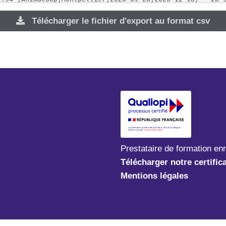
Télécharger le fichier d'export au format csv
ybride,AnimacoopMTP88

3:43","""Animacoop TERRITOIRE""","""St Nazaire""",2026-10
Animacoop TERRITOIREANIM77"

6:07","""Animer efficacement des réunions à distance""","
2:43","""Dialogue Pour la Nature""","""Bigorre (Hautes Py
1:52","""Dialogue Pour la Nature""","""Indre et Loire (Ce
2:44","""Dialogue Pour la Nature""","""Forez (Loire - Auv
4:09","""Dialogue Pour la Nature""","""Combrailles (Puy d
Prestataire de formation en
5:13","""Dialogue Pour la Nature""","""Loire Océane (Loir
Télécharger notre certific
5:30","""Installer, créer et personnaliser son site inter
individuels

Mentions légales
aine session",WP1,Distanciel,"Installer, créer et person
8:59","""Robustesse Bretagne""","""St Nazaire""",2026-05-
:08","""Robustesse Occitanie""",Montpellier,2026-10-12,2
9:34","""Robustesse Bretagne""",Brest,2026-09-10,2026-10-
ntiel,RobustesseROB6
