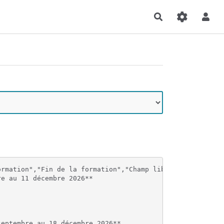
Rechercher
rmation","Fin de la formation","Champ libre pour des dat
e au 11 décembre 2026**

eptembre au 18 décembre 2026**
