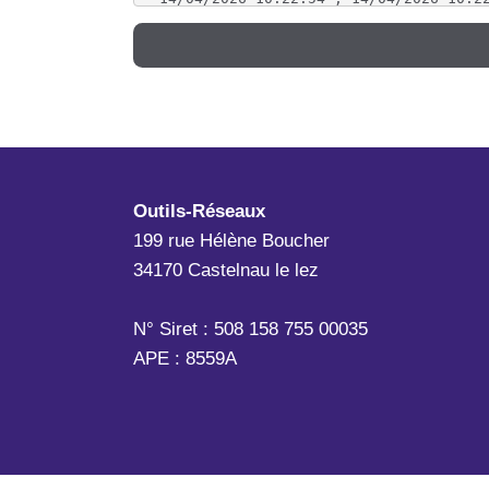
dont ** 6 jours de regroupement** :

 - 15 et 16 octobre

 - 16 et 17 novembre

 - 17 et 18 décembre

et **2 jours d’ateliers techniques** :

 - 18 novembre et 1er décembre",MTP88,H
"03/07/2026 10:02:08","03/07/2026 12:0
22 octobre matin

2 et 3 novembre

30 novembre et 1er décembre

Outils-Réseaux
1er décembre matin",ANIM77,Présentiel,"
"14/04/2026 10:25:13","18/06/2026 14:5
199 rue Hélène Boucher
"22/04/2026 12:20:54","23/07/2026 15:3
34170 Castelnau le lez
"22/04/2026 12:21:52","22/04/2026 12:2
"22/04/2026 12:22:44","22/04/2026 12:2
"22/04/2026 12:24:09","22/04/2026 12:2
N° Siret : 508 158 755 00035
"22/04/2026 12:25:13","22/04/2026 12:2
"21/05/2026 17:05:30","21/05/2026 17:0
APE : 8559A
 - Ou lancement session dès 4 inscrits 
 Nous contacter pour connaitre la proch
"14/04/2026 10:29:41","29/06/2026 16:4
"14/04/2026 10:27:08","14/04/2026 10:27
"18/05/2026 10:08:48","29/06/2026 16:4
Durée : 28 heures - 4 jours",ROB6,Prése