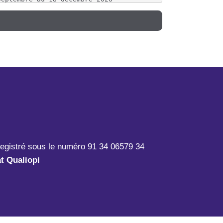
-22,2026-12-18,"5 jours entre le 22 octobre et le 18 déc
""A distance""",2026-10-19,2026-10-20,,RAD2,Distanciel,"
renées)""",2026-09-14,2026-09-15,,DPN4,Présentiel,"Dialo
ntre - Val de Loire)""",2026-09-23,2026-09-24,,DPN5,Prés
ergne Rhônes Alpes)""",2026-11-24,2026-11-25,,DPN6,Prése
e Dôme - Auvergne Rhône Alpes)""",2026-11-03,2026-11-04,
registré sous le numéro 91 34 06579 34
e Atlantique - Pays de la Loire)""",2026-11-23,2026-11-2
at Qualiopi
net WordPress""","""A distance""",2026-05-21,2026-12-31,
naliser son site internet WordPressWP1"

18,2026-06-16,"18 mai et 19 mai 2026 - 15 et 16 juin 202
026-10-16,,ROB5,Présentiel,RobustesseROB5

20,"Jeudi 10 et vendredi 11 septembre 2026 , lundi 19 et