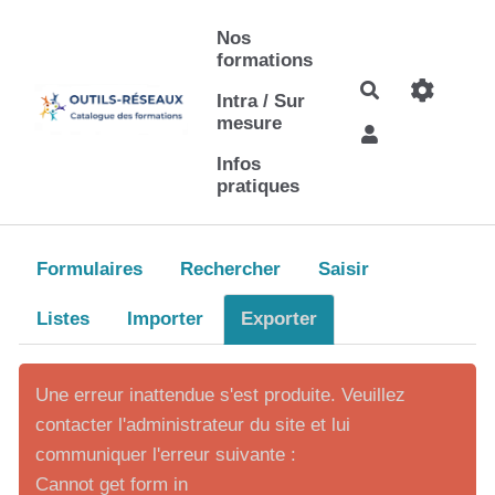
Aller au contenu principal
Nos
formations
Rechercher
Intra / Sur
mesure
Infos
pratiques
Formulaires
Rechercher
Saisir
Listes
Importer
Exporter
Une erreur inattendue s'est produite. Veuillez
contacter l'administrateur du site et lui
communiquer l'erreur suivante :
Cannot get form in