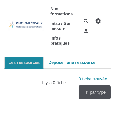
Aller au contenu principal
Nos
formations
Rechercher
Intra / Sur
mesure
Infos
pratiques
Les ressources
Déposer une ressource
0
fiche trouvée
Il y a 0 fiche.
Tri par type