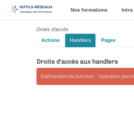
Aller au contenu principal
Nos formations
Intra
Droits d'accès
Actions
Handlers
Pages
Droits d'accès aux handlers
EditHandlersAclsAction : Opération perm