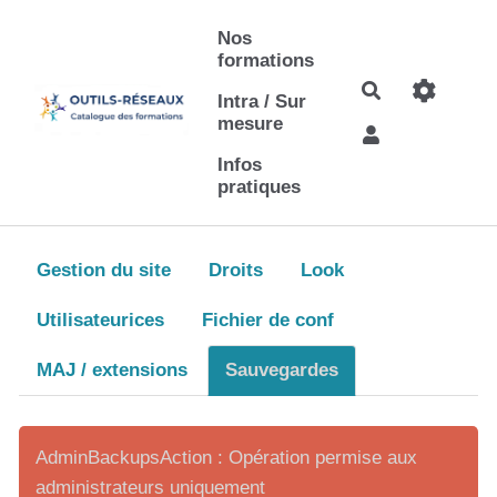
Aller au contenu principal
Nos
formations
Rechercher
Intra / Sur
mesure
Infos
pratiques
Gestion du site
Droits
Look
Utilisateurices
Fichier de conf
MAJ / extensions
Sauvegardes
AdminBackupsAction : Opération permise aux
administrateurs uniquement