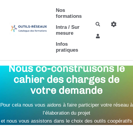
Aller au contenu principal
Nos
formations
Rechercher
Intra / Sur
mesure
Infos
pratiques
Nous co-construisons le
cahier des charges de
votre demande
Pour cela nous vous aidons à faire participer votre réseau à
l’élaboration du projet
et nous vous assistons dans le choix des outils coopératifs
au service de votre animation.