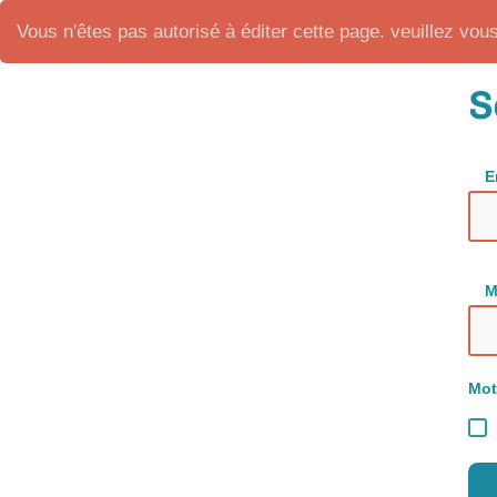
Vous n'êtes pas autorisé à éditer cette page. veuillez vous 
S
E
M
Mot