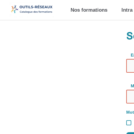
Aller au contenu principal
Nos formations
Intra
S
E
M
Mot