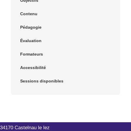
Objectifs
Contenu
Pédagogie
Évaluation
Formateurs
Accessibilité
Sessions disponibles
Outils-Réseaux
199 rue Hélène Boucher
34170 Castelnau le lez