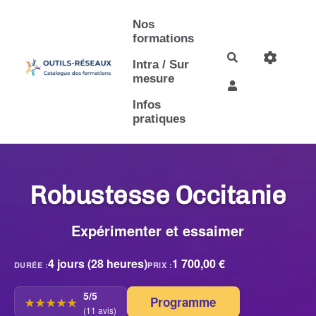
Aller au contenu principal
Nos
formations
Rechercher
Intra / Sur
mesure
Infos
pratiques
Robustesse Occitanie
Expérimenter et essaimer
4 jours (28 heures)
1 700,00 €
DURÉE :
PRIX :
5/5
Programme
☆☆☆☆☆
★★★★★
(11 avis)