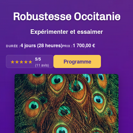
Robustesse Occitanie
Expérimenter et essaimer
4 jours (28 heures)
1 700,00 €
DURÉE :
PRIX :
5/5
Programme
☆☆☆☆☆
★★★★★
(11 avis)