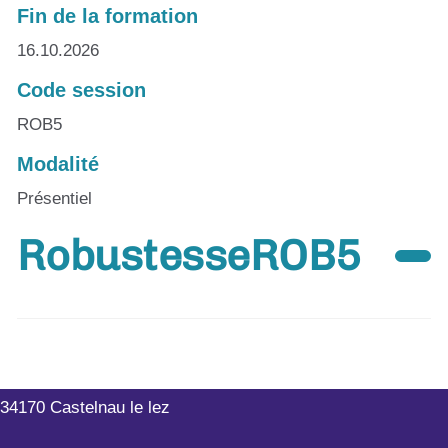
Fin de la formation
16.10.2026
Code session
ROB5
Modalité
Présentiel
RobustesseROB5
Outils-Réseaux
199 rue Hélène Boucher
34170 Castelnau le lez