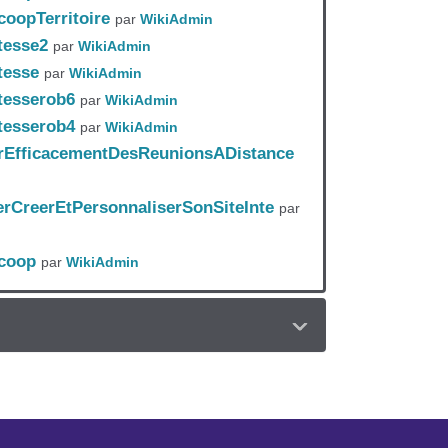
oopTerritoire
par
WikiAdmin
tesse2
par
WikiAdmin
tesse
par
WikiAdmin
tesserob6
par
WikiAdmin
tesserob4
par
WikiAdmin
rEfficacementDesReunionsADistance
lerCreerEtPersonnaliserSonSiteInte
par
coop
par
WikiAdmin