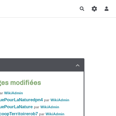
Rechercher
ges modifiées
ar
WikiAdmin
guePourLaNaturedpn4
par
WikiAdmin
uePourLaNature
par
WikiAdmin
oopTerritoirerob7
par
WikiAdmin