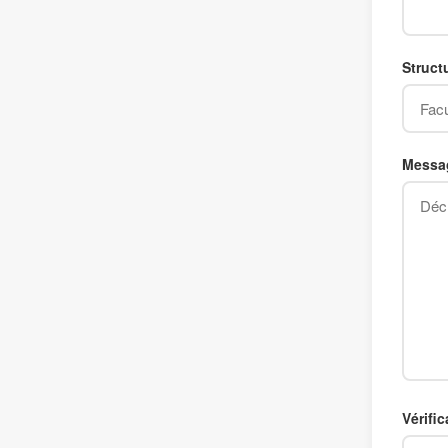
Struct
Messag
Vérifi