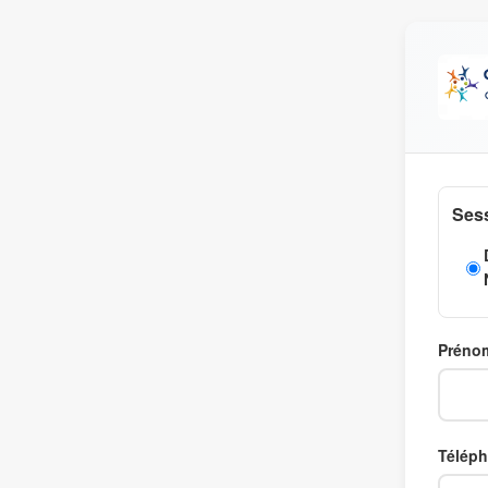
Sess
Préno
Télép